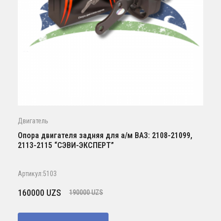
Двигатель
Опора двигателя задняя для а/м ВАЗ: 2108-21099,
2113-2115 “СЭВИ-ЭКСПЕРТ”
Артикул:5103
Первоначальная
Текущая
160000
UZS
190000
UZS
цена
цена:
составляла
160000 UZS.