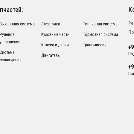
пчастей:
К
Ре
Выхлопная система
Электрика
Топливная система
По
Рулевое
Кузовные части
Тормозная система
управление
Колеса и диски
Трансмиссия
+
Система
По
Двигатель
охлаждения
+
По