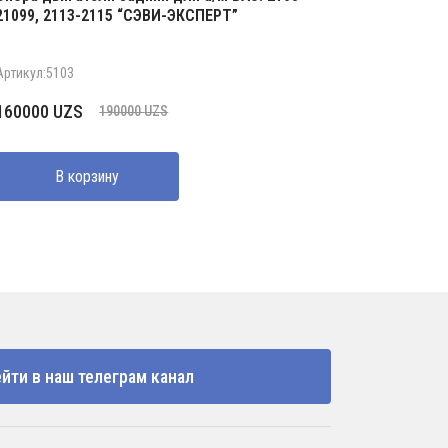
21099, 2113-2115 “СЭВИ-ЭКСПЕРТ”
Артикул:5103
Первоначальная
Текущая
160000
UZS
190000
UZS
цена
цена:
составляла
160000 UZS.
В корзину
190000 UZS.
йти в наш телеграм канал