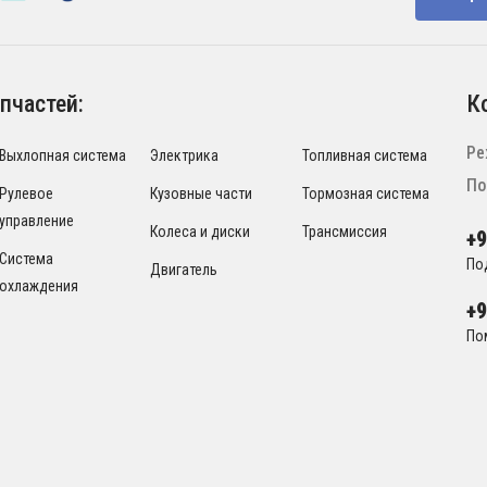
пчастей:
К
Ре
Выхлопная система
Электрика
Топливная система
По
Рулевое
Кузовные части
Тормозная система
управление
Колеса и диски
Трансмиссия
+
Система
По
Двигатель
охлаждения
+
По