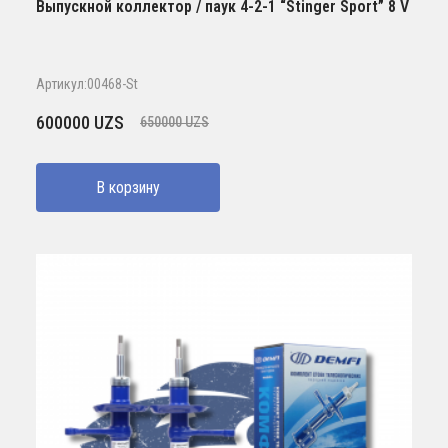
Выпускной коллектор / паук 4-2-1 “Stinger Sport” 8 V
Артикул:00468-St
Первоначальная
Текущая
600000
UZS
650000
UZS
цена
цена:
составляла
600000 UZS.
В корзину
650000 UZS.