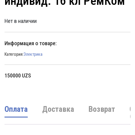
индивид. 16 кл РемКом
Нет в наличии
Информация о товаре:
Категория:
Электрика
150000
UZS
Оплата
Доставка
Возврат
О
(