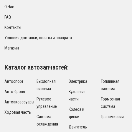
О Нас
FAQ
Контакты
Условия доставки, оплаты и возврата
Магазин
Каталог автозапчастей:
Автоспорт
Выхлопная
Электрика
Топливная
система
система
Авто-броня
Кузовные
Рулевое
части
Тормозная
Автоаксессуары
управление
система
Колеса и
Ходовая часть
Система
диски
Трансмиссия
охлаждения
Двигатель