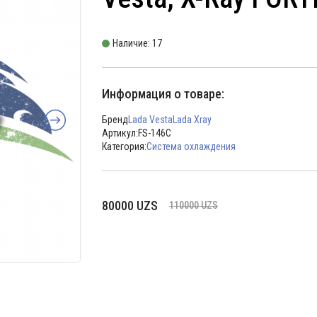
Наличие: 17
Информация о товаре:
Бренд
Lada Vesta
Lada Xray
Артикул:
FS-146C
Категория:
Система охлаждения
Первоначальная
Текущая
80000
UZS
110000
UZS
цена
цена:
составляла
80000 UZS.
110000 UZS.