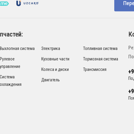
Пере
пчастей:
К
Ре
Выхлопная система
Электрика
Топливная система
По
Рулевое
Кузовные части
Тормозная система
управление
Колеса и диски
Трансмиссия
+
Система
По
Двигатель
охлаждения
+
По