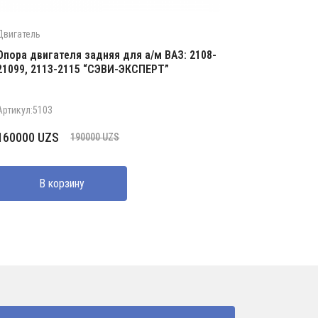
Двигатель
Опора двигателя задняя для а/м ВАЗ: 2108-
21099, 2113-2115 “СЭВИ-ЭКСПЕРТ”
Артикул:5103
Первоначальная
Текущая
160000
UZS
190000
UZS
цена
цена:
составляла
160000 UZS.
В корзину
190000 UZS.