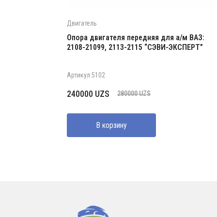
Двигатель
Опора двигателя передняя для а/м ВАЗ:
2108-21099, 2113-2115 “СЭВИ-ЭКСПЕРТ”
Артикул:5102
Первоначальная
Текущая
240000
UZS
280000
UZS
цена
цена:
составляла
240000 UZS.
В корзину
280000 UZS.