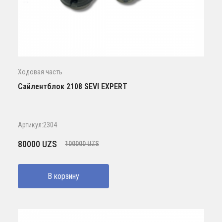
Ходовая часть
Сайлентблок 2108 SEVI EXPERT
Артикул:2304
Первоначальная
Текущая
80000
UZS
100000
UZS
цена
цена:
составляла
80000 UZS.
В корзину
100000 UZS.