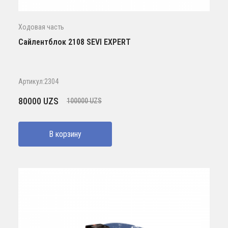
Ходовая часть
Сайлентблок 2108 SEVI EXPERT
Артикул:2304
Первоначальная
Текущая
80000
UZS
100000
UZS
цена
цена:
составляла
80000 UZS.
В корзину
100000 UZS.