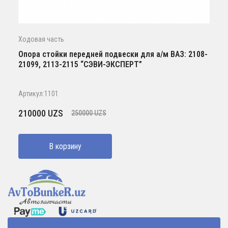
Ходовая часть
Опора стойки передней подвески для а/м ВАЗ: 2108-
21099, 2113-2115 “СЭВИ-ЭКСПЕРТ”
Артикул:1101
Первоначальная
Текущая
210000
UZS
250000
UZS
цена
цена:
составляла
210000 UZS.
В корзину
250000 UZS.