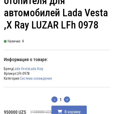
отопителя для
автомобилей Lada Vesta
,X Ray LUZAR LFh 0978
Наличие: 4
Информация о товаре:
Бренд
Lada Vesta
Lada Xray
Артикул:
LFh 0978
Категория:
Система охлаждения
Количество
Первоначальная
Текущая
950000
UZS
В корзину
11500000
UZS