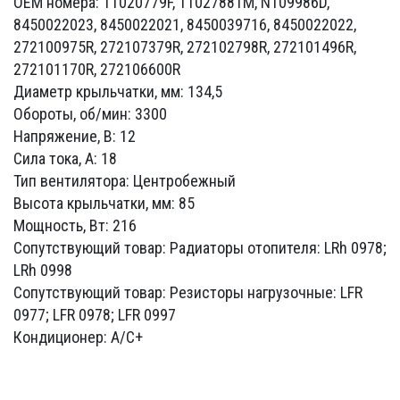
OEM номера: T1020779F, T1027881M, N109986D,
8450022023, 8450022021, 8450039716, 8450022022,
272100975R, 272107379R, 272102798R, 272101496R,
272101170R, 272106600R
Диаметр крыльчатки, мм: 134,5
Обороты, об/мин: 3300
Напряжение, В: 12
Сила тока, А: 18
Тип вентилятора: Центробежный
Высота крыльчатки, мм: 85
Мощность, Вт: 216
Сопутствующий товар: Радиаторы отопителя: LRh 0978;
LRh 0998
Сопутствующий товар: Резисторы нагрузочные: LFR
0977; LFR 0978; LFR 0997
Кондиционер: A/C+