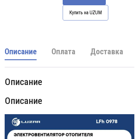
цена
цена:
составляла
950000 UZS.
Купить на UZUM
11500000 UZS.
Описание
Оплата
Доставка
Описание
Описание