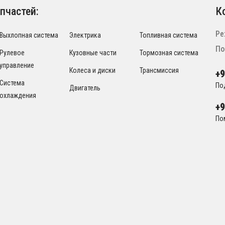
пчастей:
К
Ре
Выхлопная система
Электрика
Топливная система
По
Рулевое
Кузовные части
Тормозная система
управление
Колеса и диски
Трансмиссия
+
Система
По
Двигатель
охлаждения
+
По