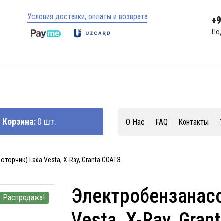
Условия доставки, оплаты и возврата
+
По
Корзина:
0 шт.
О Нас
FAQ
Контакты
торчик) Lada Vesta, X-Ray, Granta СОАТЭ
Электробензанасо
Распродажа!
Vesta, X-Ray, Gra