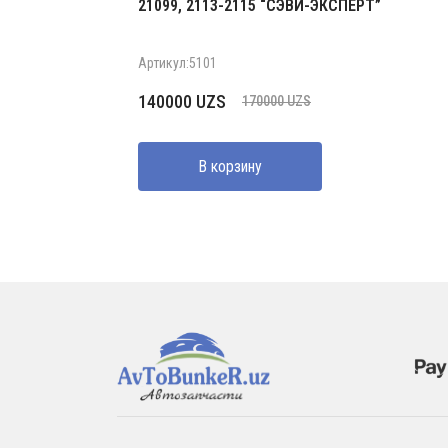
21099, 2113-2115 “СЭВИ-ЭКСПЕРТ”
Артикул:5101
Первоначальная
Текущая
140000
UZS
170000
UZS
цена
цена:
составляла
140000 UZS.
В корзину
170000 UZS.