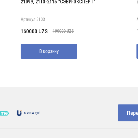
21099, 2113-2115 “СЭВИ-ЭКСПЕРТ”
Артикул:5103
Первоначальная
Текущая
160000
UZS
190000
UZS
цена
цена:
составляла
160000 UZS.
В корзину
190000 UZS.
Пере