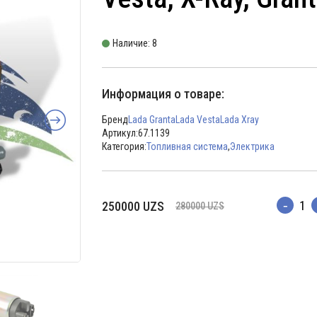
Наличие: 8
Информация о товаре:
Бренд
Lada Granta
Lada Vesta
Lada Xray
Артикул:
67.1139
Категория:
Топливная система
,
Электрика
Первоначальная
Текущая
250000
UZS
280000
UZS
Количес
цена
цена:
составляла
250000 UZS.
280000 UZS.