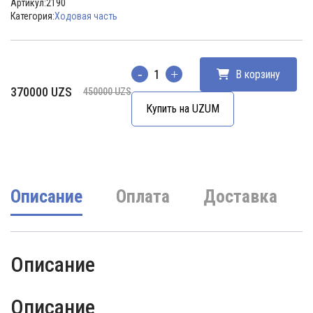
Артикул:
2190
Категория:
Ходовая часть
В корзину
Количество
Первоначальная
Текущая
370000
UZS
450000
UZS
цена
цена:
Купить на UZUM
составляла
370000 UZS.
450000 UZS.
Описание
Оплата
Доставка
Описание
Описание