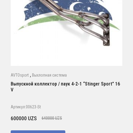
,
AVTOsport
Выхлопная система
Выпускной коллектор / паук 4-2-1 “Stinger Sport” 16
V
Артикул:00623-St
Первоначальная
Текущая
600000
UZS
640000
UZS
цена
цена:
составляла
600000 UZS.