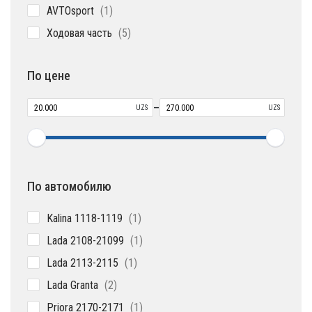
1
AVTOsport
1
товар
5
Ходовая часть
5
товаров
По цене
–
UZS
UZS
По автомобилю
1
Kalina 1118-1119
1
товар
1
Lada 2108-21099
1
товар
1
Lada 2113-2115
1
товар
2
Lada Granta
2
товара
1
Priora 2170-2171
1