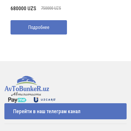
Первоначальная
Текущая
680000
UZS
750000
UZS
цена
цена:
составляла
680000 UZS.
Подробнее
750000 UZS.
Перейти в наш телеграм канал