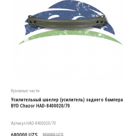
Кузовные части
Усилительный швелер (усилитель) заднего бампера
BYD Chazor HAD-8400020/70
Артикул:HAD-8400020/70
Первоначальная
Текущая
680000
UZS
950000
UZS