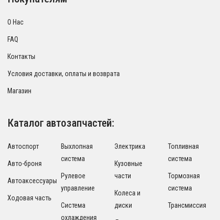
О Нас
FAQ
Контакты
Условия доставки, оплаты и возврата
Магазин
Каталог автозапчастей:
Автоспорт
Выхлопная
Электрика
Топливная
система
система
Авто-броня
Кузовные
Рулевое
части
Тормозная
Автоаксессуары
управление
система
Колеса и
Ходовая часть
Система
диски
Трансмиссия
охлаждения