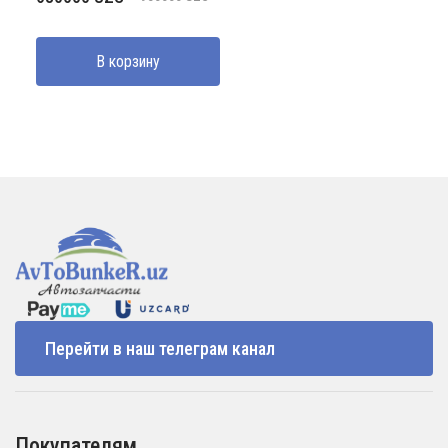
цена
цена:
составляла
680000 UZS.
В корзину
950000 UZS.
Перейти в наш телеграм канал
Покупателям