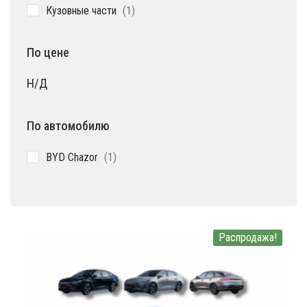
1
Кузовные части
1
товар
По цене
Н/Д
По автомобилю
1
BYD Chazor
1
товар
Распродажа!