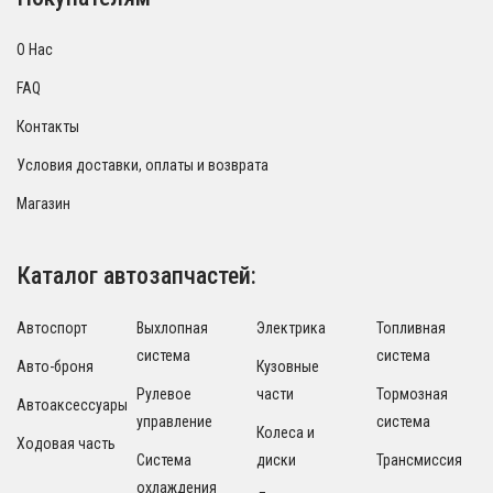
О Нас
FAQ
Контакты
Условия доставки, оплаты и возврата
Магазин
Каталог автозапчастей:
Автоспорт
Выхлопная
Электрика
Топливная
система
система
Авто-броня
Кузовные
Рулевое
части
Тормозная
Автоаксессуары
управление
система
Колеса и
Ходовая часть
Система
диски
Трансмиссия
охлаждения