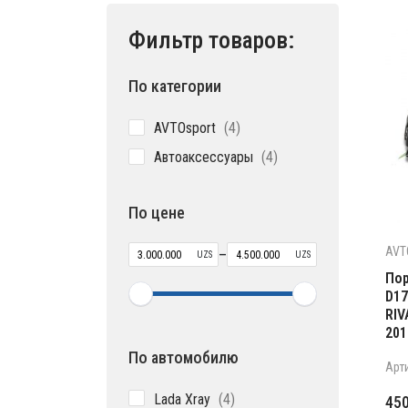
Фильтр товаров:
По категории
4
AVTOsport
4
товара
4
Автоаксессуары
4
товара
По цене
AVT
–
UZS
UZS
Пор
D17
RIV
201
По автомобилю
Арт
4
Lada Xray
4
45