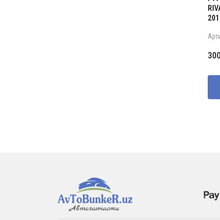
RIV
201
Арт
30