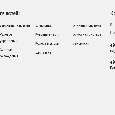
пчастей:
К
Ре
Выхлопная система
Электрика
Топливная система
По
Рулевое
Кузовные части
Тормозная система
управление
Колеса и диски
Трансмиссия
+
Система
По
Двигатель
охлаждения
+
По