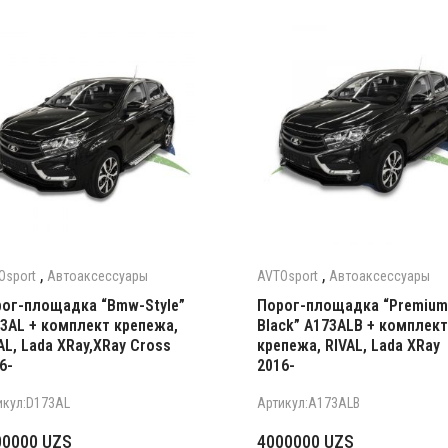
,
,
Osport
Автоаксессуары
AVTOsport
Автоаксессуары
ог-площадка “Bmw-Style”
Порог-площадка “Premium
3AL + комплект крепежа,
Black” A173ALB + комплект
AL, Lada XRay,XRay Cross
крепежа, RIVAL, Lada XRay
6-
2016-
икул:D173AL
Артикул:A173ALB
00000
UZS
4000000
UZS