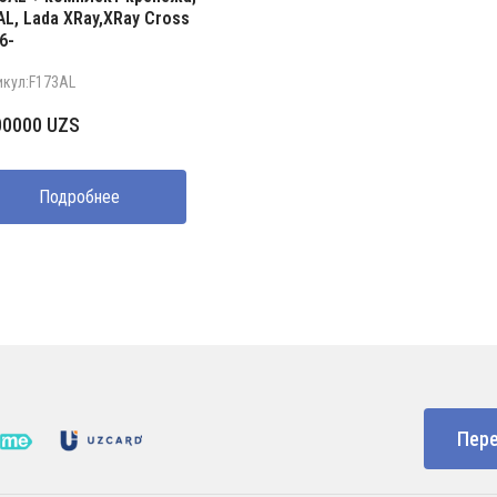
AL, Lada XRay,XRay Cross
6-
икул:F173AL
00000
UZS
Подробнее
Пере