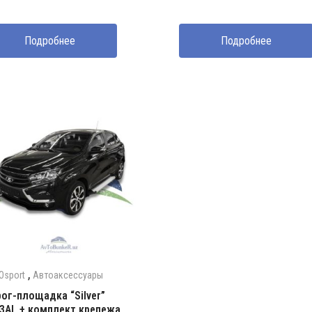
Подробнее
Подробнее
,
Osport
Автоаксессуары
ог-площадка “Silver”
3AL + комплект крепежа,