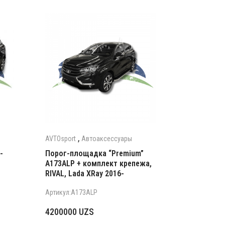
,
AVTOsport
Автоаксессуары
-
Порог-площадка “Premium”
A173ALP + комплект крепежа,
RIVAL, Lada XRay 2016-
Артикул:A173ALP
4200000
UZS