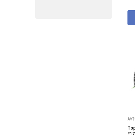
товара
AVT
Пор
F17