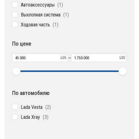
1
Автоаксессуары
1
товар
1
Выхлопная система
1
товар
1
Ходовая часть
1
товар
По цене
–
UZS
UZS
По автомобилю
2
Lada Vesta
2
товара
3
Lada Xray
3
товара