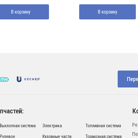
ставляла
000 UZS.
составляла
720000 UZS.
В корзину
В корзину
000 UZS.
1050000 UZS.
Пере
пчастей:
К
Ре
Выхлопная система
Электрика
Топливная система
По
Рулевое
Кузовные части
Тормозная система