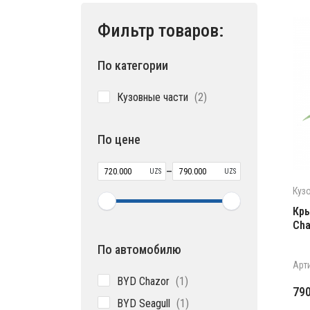
Фильтр товаров:
По категории
2
Кузовные части
2
товара
По цене
–
UZS
UZS
Куз
Кры
Cha
По автомобилю
Арт
1
BYD Chazor
1
Пе
Те
79
товар
1
BYD Seagull
1
це
цен