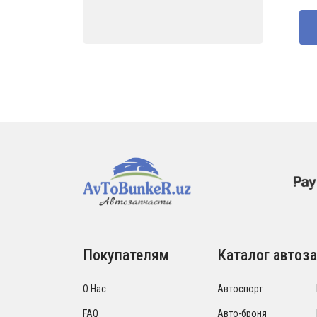
товар
со
790
930
Покупателям
Каталог автоза
О Нас
Автоспорт
FAQ
Авто-броня