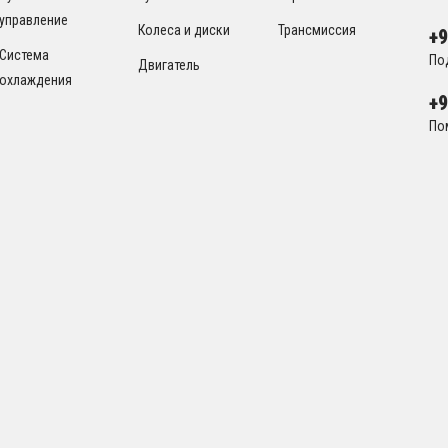
управление
Колеса и диски
Трансмиссия
+
Система
По
Двигатель
охлаждения
+
По