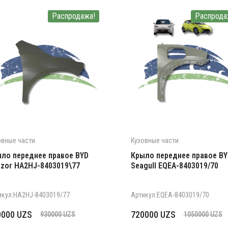
Распродажа!
Распрода
овные части
Кузовные части
ло переднее правое BYD
Крыло переднее правое BY
zor HA2HJ-8403019\77
Seagull EQEA-8403019/70
икул:HA2HJ-8403019/77
Артикул:EQEA-8403019/70
рвоначальная
кущая
Первоначальная
Текущая
0000
UZS
720000
UZS
930000
UZS
1050000
UZS
на
а:
цена
цена: