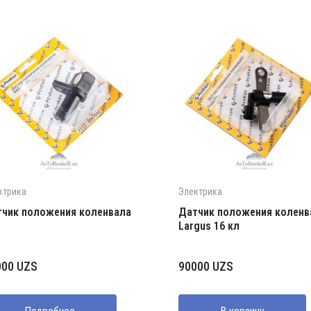
ктрика
Электрика
чик положения коленвала
Датчик положения коленв
Largus 16 кл
000
UZS
90000
UZS