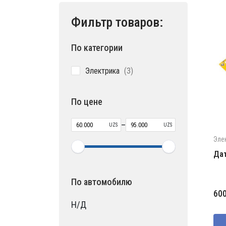
Фильтр товаров:
По категории
3
Электрика
3
товара
По цене
–
UZS
UZS
Эле
Дат
По автомобилю
60
Н/Д