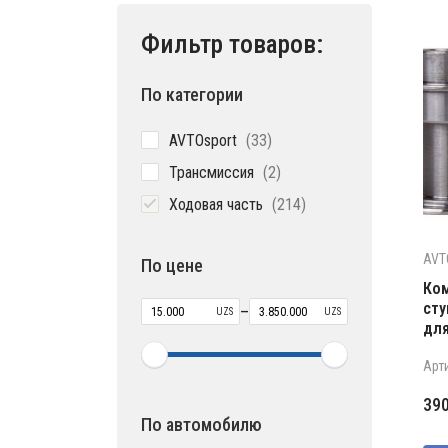
Фильтр товаров:
По категории
33
AVTOsport
33
товара
2
Трансмиссия
2
товара
214
Ходовая часть
214
товаров
AVT
По цене
Ком
сту
–
UZS
UZS
для
Арт
39
По автомобилю