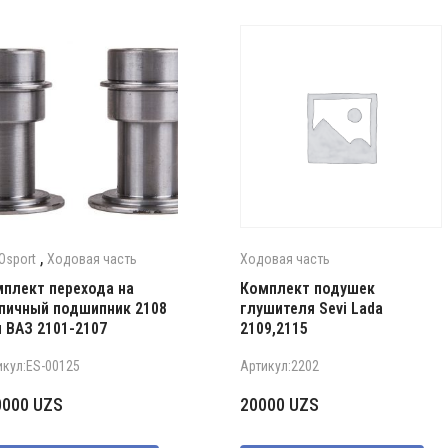
,
Osport
Ходовая часть
Ходовая часть
плект перехода на
Комплект подушек
пичный подшипник 2108
глушителя Sevi Lada
 ВАЗ 2101-2107
2109,2115
икул:ES-00125
Артикул:2202
0000
UZS
20000
UZS