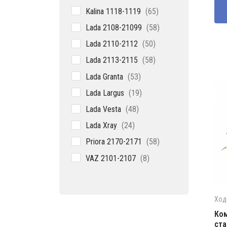
65
Kalina 1118-1119
65
товаров
58
Lada 2108-21099
58
товаров
50
Lada 2110-2112
50
товаров
58
Lada 2113-2115
58
товаров
53
Lada Granta
53
товара
19
Lada Largus
19
товаров
48
Lada Vesta
48
товаров
24
Lada Xray
24
товара
58
Priora 2170-2171
58
товаров
8
VAZ 2101-2107
8
товаров
Ход
Ко
ста