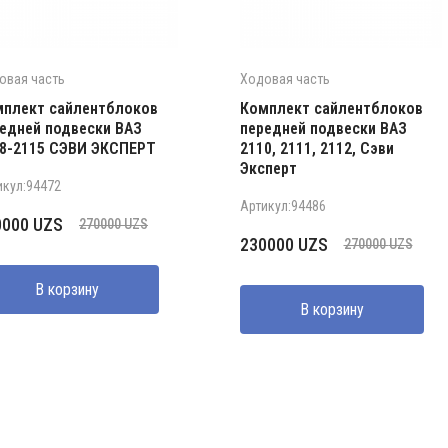
овая часть
Ходовая часть
плект сайлентблоков
Комплект сайлентблоков
едней подвески ВАЗ
передней подвески ВАЗ
8-2115 СЭВИ ЭКСПЕРТ
2110, 2111, 2112, Сэви
Эксперт
икул:94472
Артикул:94486
рвоначальная
кущая
0000
UZS
270000
UZS
Первоначальная
Текущая
230000
UZS
на
а:
270000
UZS
цена
цена:
ставляла
000 UZS.
составляла
230000 UZS.
В корзину
000 UZS.
В корзину
270000 UZS.