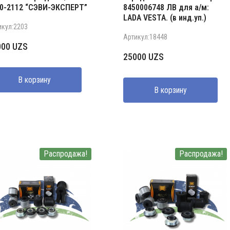
0-2112 “СЭВИ-ЭКСПЕРТ”
8450006748 ЛВ для а/м:
LADA VESTA. (в инд.уп.)
икул:2203
Артикул:18448
000
UZS
25000
UZS
В корзину
В корзину
Распродажа!
Распродажа!