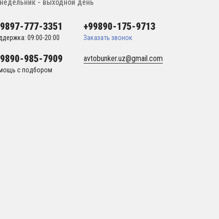
недельник - выходной день
99897-777-3351
+99890-175-9713
ддержка: 09:00-20:00
Заказать звонок
99890-985-7909
avtobunker.uz@gmail.com
мощь с подбором