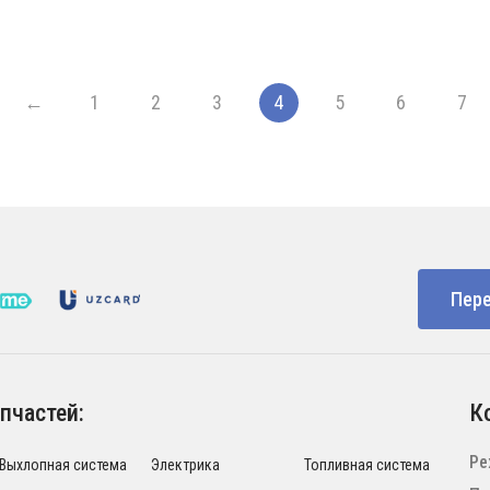
←
1
2
3
4
5
6
7
Пере
пчастей:
К
Ре
Выхлопная система
Электрика
Топливная система