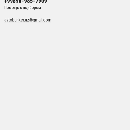
+99890-985-7909
Помощь с подбором
avtobunker.uz@gmail.com