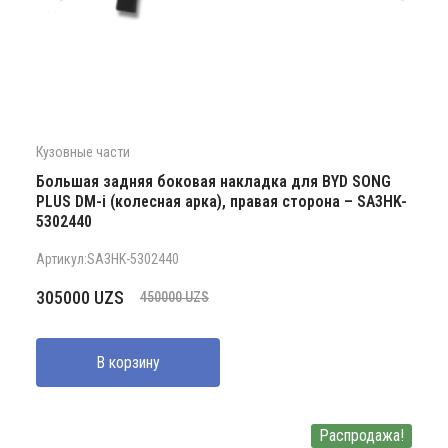
Кузовные части
Большая задняя боковая накладка для BYD SONG
PLUS DM-i (колесная арка), правая сторона – SA3HK-
5302440
Артикул:SA3HK-5302440
Первоначальная
Текущая
305000
UZS
450000
UZS
цена
цена:
составляла
305000 UZS.
В корзину
450000 UZS.
Распродажа!