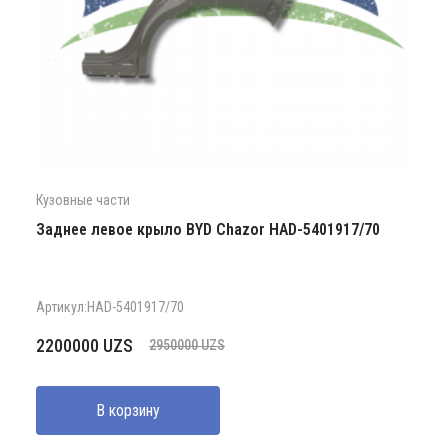
Кузовные части
Заднее левое крыло BYD Chazor HAD-5401917/70
Артикул:HAD-5401917/70
Первоначальная
Текущая
2200000
UZS
2950000
UZS
цена
цена:
составляла
2200000 UZS.
В корзину
2950000 UZS.