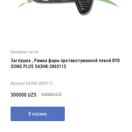
Кузовные части
Заглушка , Рамка фары противотуманной левой BYD
SONG PLUS SA3HK-2803113
Артикул:SA3HK-2803113
Первоначальная
Текущая
300000
UZS
420000
UZS
цена
цена:
составляла
300000 UZS.
В корзину
420000 UZS.