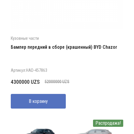
Кузовные части
Бампер передний в сборе (крашенный) BYD Chazor
Артикул:HAD-457863
Первоначальная
Текущая
4300000
UZS
52000000
UZS
цена
цена:
составляла
4300000 UZS.
В корзину
52000000 UZS.
Распродажа!