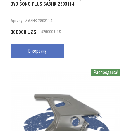
BYD SONG PLUS SA3HK-2803114
Артикул:SA3HK-2803114
Первоначальная
Текущая
300000
UZS
420000
UZS
цена
цена:
составляла
300000 UZS.
В корзину
420000 UZS.
Распродажа!