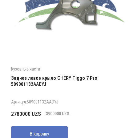
Кузовные части
Заднее левое крыло CHERY Tiggo 7 Pro
509001132AADYJ
Артикул:509001132AADYJ
Первоначальная
Текущая
2780000
UZS
3900000
UZS
цена
цена:
составляла
2780000 UZS.
В корзину
3900000 UZS.