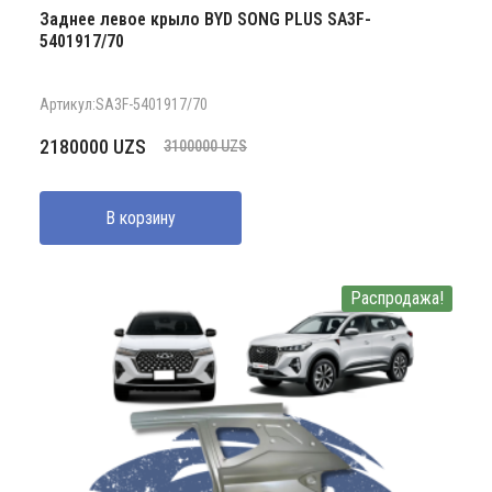
Заднее левое крыло BYD SONG PLUS SA3F-
5401917/70
Артикул:SA3F-5401917/70
Первоначальная
Текущая
2180000
UZS
3100000
UZS
цена
цена:
составляла
2180000 UZS.
В корзину
3100000 UZS.
Распродажа!