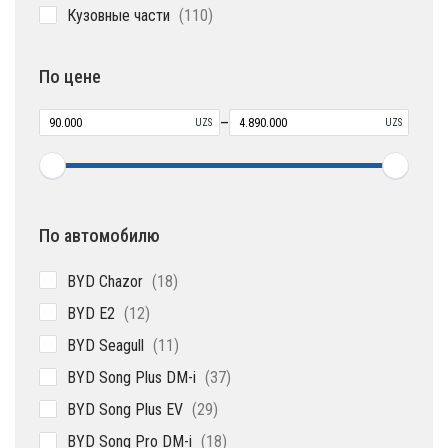
110
Кузовные части
110
товаров
По цене
–
UZS
UZS
По автомобилю
18
BYD Chazor
18
товаров
12
BYD E2
12
товаров
11
BYD Seagull
11
товаров
37
BYD Song Plus DM-i
37
товаров
29
BYD Song Plus EV
29
товаров
18
BYD Song Pro DM-i
18