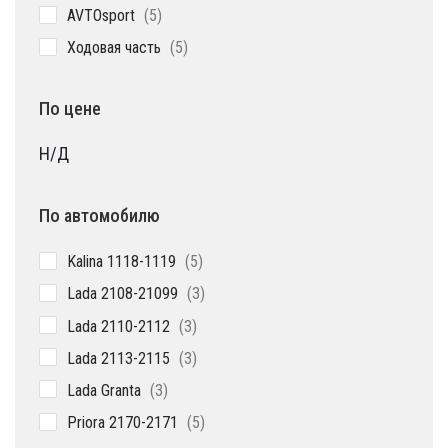
5
AVTOsport
5
товаров
5
Ходовая часть
5
товаров
По цене
Н/Д
По автомобилю
5
Kalina 1118-1119
5
товаров
3
Lada 2108-21099
3
товара
3
Lada 2110-2112
3
товара
3
Lada 2113-2115
3
товара
3
Lada Granta
3
товара
5
Priora 2170-2171
5
товаров