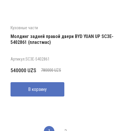
Кузовные части
Молдинг задней правой двери BYD YUAN UP SC3E-
5402861 (пластмас)
Артикул:SC3E-5402861
Первоначальная
Текущая
540000
UZS
780000
UZS
цена
цена:
составляла
540000 UZS.
В корзину
780000 UZS.