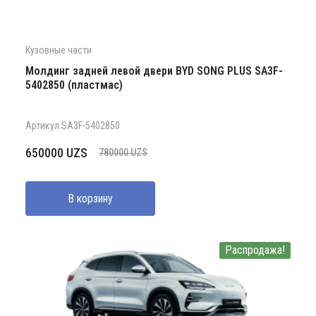
Кузовные части
Молдинг задней левой двери BYD SONG PLUS SA3F-
5402850 (пластмас)
Артикул:SA3F-5402850
Первоначальная
Текущая
650000
UZS
780000
UZS
цена
цена:
составляла
650000 UZS.
В корзину
780000 UZS.
Распродажа!