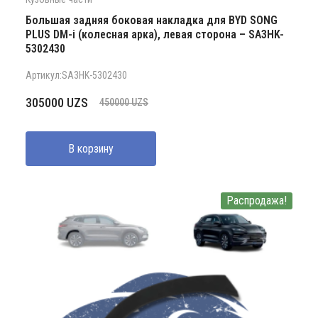
Большая задняя боковая накладка для BYD SONG
PLUS DM-i (колесная арка), левая сторона – SA3HK-
5302430
Артикул:SA3HK-5302430
Первоначальная
Текущая
305000
UZS
450000
UZS
цена
цена:
составляла
305000 UZS.
В корзину
450000 UZS.
Распродажа!