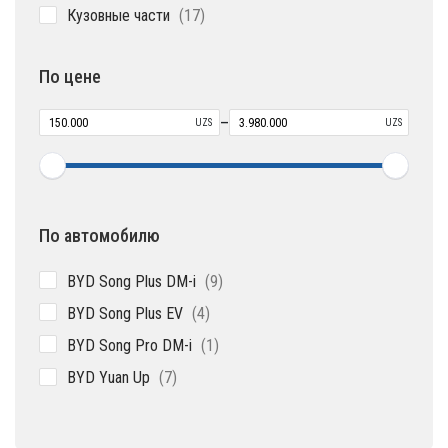
17
Кузовные части
17
товаров
По цене
–
UZS
UZS
По автомобилю
9
BYD Song Plus DM-i
9
товаров
4
BYD Song Plus EV
4
товара
1
BYD Song Pro DM-i
1
товар
7
BYD Yuan Up
7
товаров