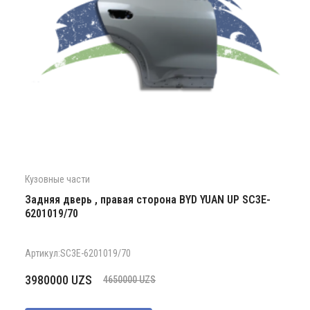
Кузовные части
Задняя дверь , правая сторона BYD YUAN UP SC3E-
6201019/70
Артикул:SC3E-6201019/70
Первоначальная
Текущая
3980000
UZS
4650000
UZS
цена
цена: