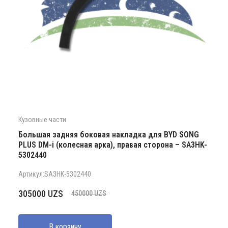
Кузовные части
Большая задняя боковая накладка для BYD SONG
PLUS DM-i (колесная арка), правая сторона – SA3HK-
5302440
Артикул:SA3HK-5302440
Первоначальная
Текущая
305000
UZS
450000
UZS
цена
цена:
составляла
305000 UZS.
В корзину