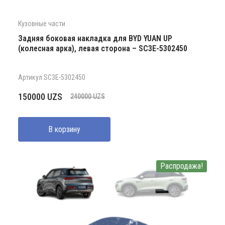
Кузовные части
Задняя боковая накладка для BYD YUAN UP
(колесная арка), левая сторона – SC3E-5302450
Артикул:SC3E-5302450
Первоначальная
Текущая
150000
UZS
240000
UZS
цена
цена:
составляла
150000 UZS.
В корзину
240000 UZS.
Распродажа!