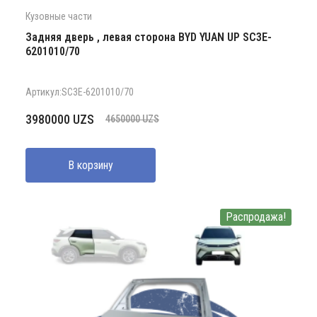
Кузовные части
Задняя дверь , левая сторона BYD YUAN UP SC3E-
6201010/70
Артикул:SC3E-6201010/70
Первоначальная
Текущая
3980000
UZS
4650000
UZS
цена
цена:
составляла
3980000 UZS.
В корзину
4650000 UZS.
Распродажа!