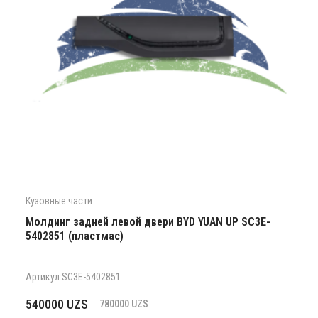
Кузовные части
Молдинг задней левой двери BYD YUAN UP SC3E-
5402851 (пластмас)
Артикул:SC3E-5402851
Первоначальная
Текущая
540000
UZS
780000
UZS