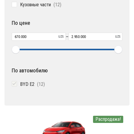
12
Кузовные части
12
товаров
По цене
–
UZS
UZS
По автомобилю
12
BYD E2
12
товаров
Распродажа!