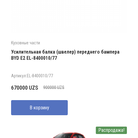
Кузовные части
Усилительная балка (швелер) переднего бампера
BYD E2 EL-8400010/77
Артикул:EL-8400010/77
Первоначальная
Текущая
670000
UZS
900000
UZS
цена
цена:
составляла
670000 UZS.
В корзину
900000 UZS.
Распродажа!