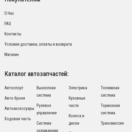
О Нас
FAQ
Контакты
Условия доставки, оплаты и возврата
Магазин
Каталог автозапчастей:
Автоспорт
Выхлопная
Электрика
Топливная
система
система
Авто-броня
Кузовные
Рулевое
части
Тормозная
Автоаксессуары
управление
система
Колеса и
Ходовая часть
Система
диски
Трансмиссия
охлаждения