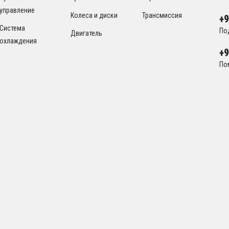
управление
Колеса и диски
Трансмиссия
+
Система
По
Двигатель
охлаждения
+
По