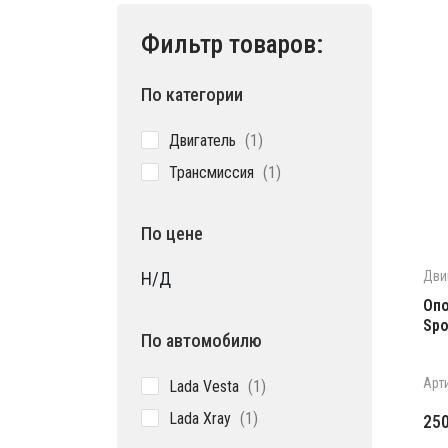
Фильтр товаров:
По категории
1
Двигатель
1
товар
1
Трансмиссия
1
товар
По цене
Дви
Н/Д
Опо
Spo
По автомобилю
1
Арт
Lada Vesta
1
товар
1
Lada Xray
1
25
товар