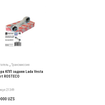
,
гатель
Трансмиссия
ра КПП задняя Lada Vesta
rt ROSTECO
икул:21349
0000
UZS