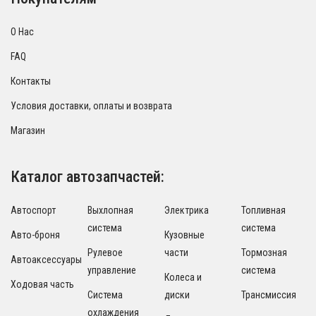
О Нас
FAQ
Контакты
Условия доставки, оплаты и возврата
Магазин
Каталог автозапчастей:
Автоспорт
Выхлопная
Электрика
Топливная
система
система
Авто-броня
Кузовные
Рулевое
части
Тормозная
Автоаксессуары
управление
система
Колеса и
Ходовая часть
Система
диски
Трансмиссия
охлаждения