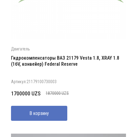
Двигатель
Гидрокомпенсаторы ВАЗ 21179 Vesta 1.8, XRAY 1.8
(16V, конвейер) Federal Reserve
Артикул:21179100730003
Первоначальная
Текущая
1700000
UZS
1870000
UZS
цена
цена:
составляла
1700000 UZS.
В корзину
1870000 UZS.