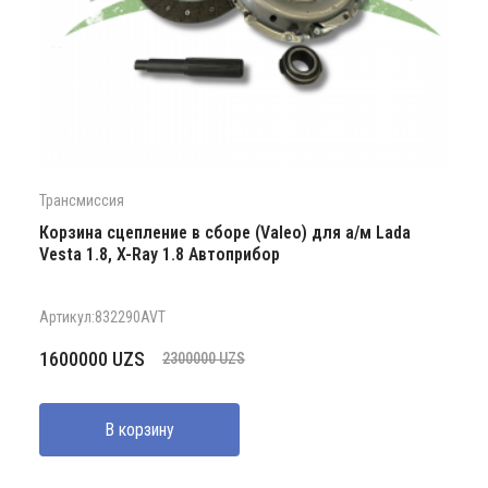
Трансмиссия
Корзина сцепление в сборе (Valeo) для а/м Lada
Vesta 1.8, X-Ray 1.8 Автоприбор
Артикул:832290AVT
Первоначальная
Текущая
1600000
UZS
2300000
UZS
цена
цена:
составляла
1600000 UZS.
В корзину
2300000 UZS.