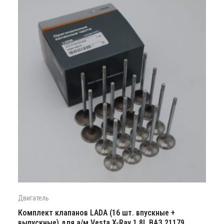
Двигатель
Комплект клапанов LADA (16 шт. впускные +
выпускные) для а/м Vesta,X-Ray 1,8L ВАЗ 21179