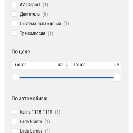
1
AVTOsport
1
товар
6
Двигатель
6
товаров
1
Система охлаждения
1
товар
1
Трансмиссия
1
товар
По цене
–
UZS
UZS
По автомобилю
1
Kalina 1118-1119
1
товар
1
Lada Granta
1
товар
1
Lada Largus
1