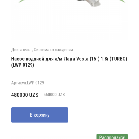
,
Двигатель
Система охлаждения
Насос водяной для а/м Лада Vesta (15-) 1.8i (TURBO)
(LWP 0129)
Артикул:LWP 0129
Первоначальная
Текущая
480000
UZS
560000
UZS
цена
цена:
составляла
480000 UZS.
В корзину
560000 UZS.
Распродажа!