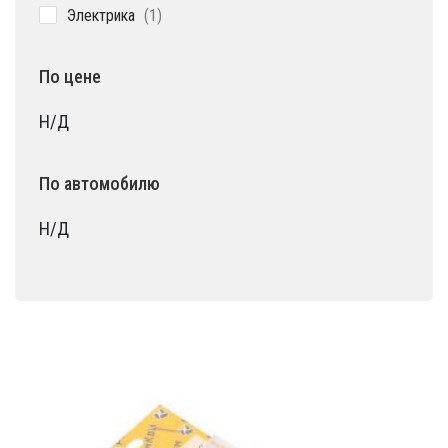
1
Электрика
1
товар
По цене
Н/Д
По автомобилю
Н/Д