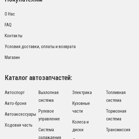
О Нас
FAQ
Контакты
Условия доставки, оплаты и возврата
Магазин
Каталог автозапчастей:
Автоспорт
Выхлопная
Электрика
Топливная
система
система
Авто-броня
Кузовные
Рулевое
части
Тормозная
Автоаксессуары
управление
система
Колеса и
Ходовая часть
Система
диски
Трансмиссия
охлаждения