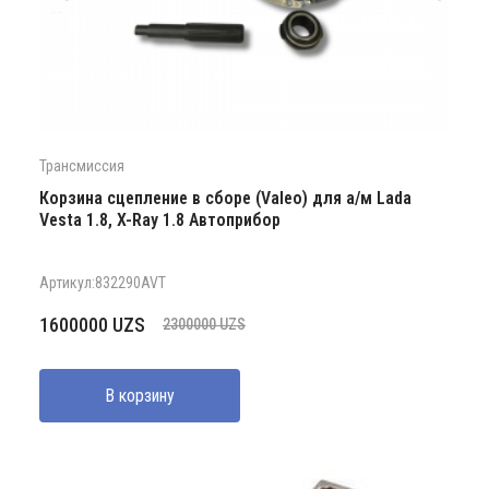
Трансмиссия
Корзина сцепление в сборе (Valeo) для а/м Lada
Vesta 1.8, X-Ray 1.8 Автоприбор
Артикул:832290AVT
Первоначальная
Текущая
1600000
UZS
2300000
UZS
цена
цена:
составляла
1600000 UZS.
В корзину
2300000 UZS.