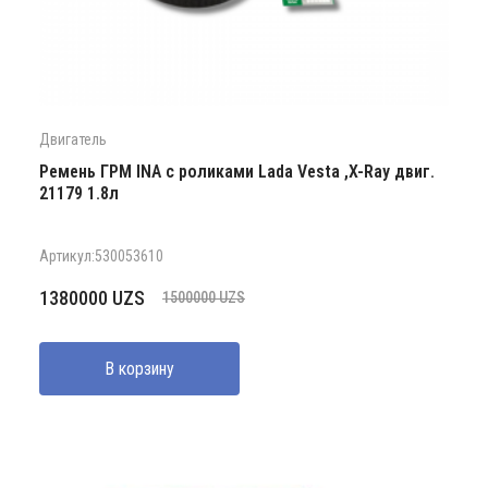
Двигатель
Ремень ГРМ INA с роликами Lada Vesta ,X-Ray двиг.
21179 1.8л
Артикул:530053610
Первоначальная
Текущая
1380000
UZS
1500000
UZS
цена
цена:
составляла
1380000 UZS.
В корзину
1500000 UZS.