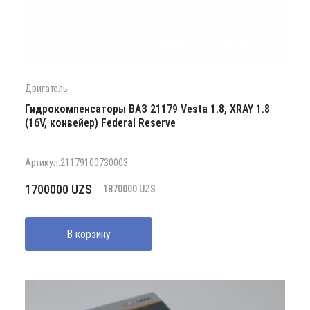
Двигатель
Гидрокомпенсаторы ВАЗ 21179 Vesta 1.8, XRAY 1.8
(16V, конвейер) Federal Reserve
Артикул:21179100730003
Первоначальная
Текущая
1700000
UZS
1870000
UZS
цена
цена:
составляла
1700000 UZS.
В корзину
1870000 UZS.