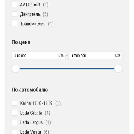
1
AVTOsport
1
товар
5
Двигатель
5
товаров
1
Трансмиссия
1
товар
По цене
–
UZS
UZS
По автомобилю
1
Kalina 1118-1119
1
товар
1
Lada Granta
1
товар
1
Lada Largus
1
товар
6
Lada Vesta
6