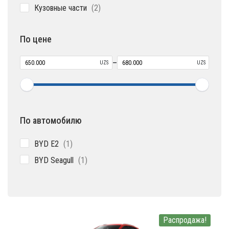
2
Кузовные части
2
товара
По цене
–
UZS
UZS
По автомобилю
1
BYD E2
1
товар
1
BYD Seagull
1
товар
Распродажа!