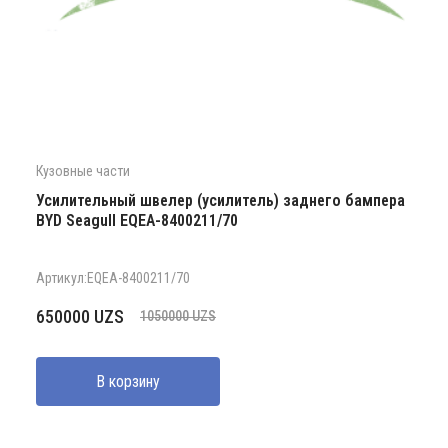
Кузовные части
Усилительный швелер (усилитель) заднего бампера
BYD Seagull EQEA-8400211/70
Артикул:EQEA-8400211/70
Первоначальная
Текущая
650000
UZS
1050000
UZS
цена
цена:
составляла
650000 UZS.
В корзину
1050000 UZS.