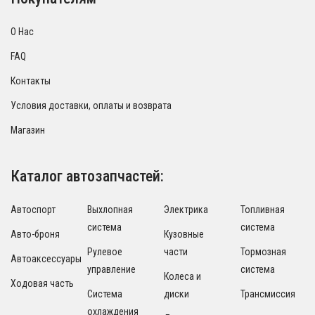
О Нас
FAQ
Контакты
Условия доставки, оплаты и возврата
Магазин
Каталог автозапчастей:
Автоспорт
Выхлопная
Электрика
Топливная
система
система
Авто-броня
Кузовные
Рулевое
части
Тормозная
Автоаксессуары
управление
система
Колеса и
Ходовая часть
Система
диски
Трансмиссия
охлаждения