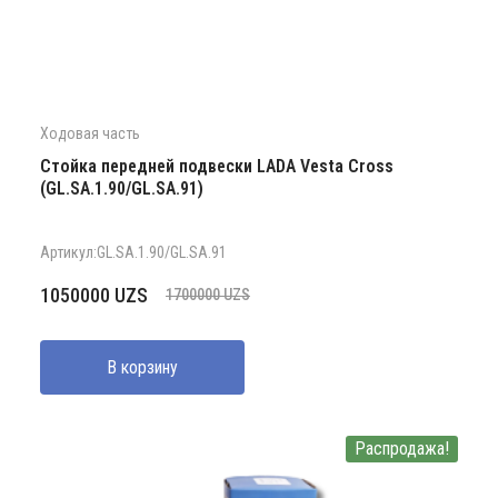
Ходовая часть
Стойка передней подвески LADA Vesta Cross
(GL.SA.1.90/GL.SA.91)
Артикул:GL.SA.1.90/GL.SA.91
Первоначальная
Текущая
1050000
UZS
1700000
UZS
цена
цена:
составляла
1050000 UZS.
В корзину
1700000 UZS.
Распродажа!