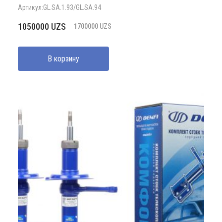
Артикул:GL.SA.1.93/GL.SA.94
Первоначальная
Текущая
1050000
UZS
1700000
UZS
цена
цена:
составляла
1050000 UZS.
В корзину
1700000 UZS.