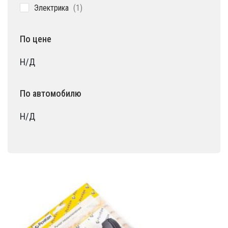
1
Электрика
1
товар
По цене
Н/Д
По автомобилю
Н/Д