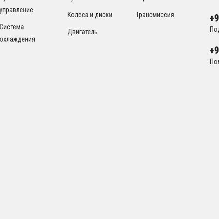
управление
Колеса и диски
Трансмиссия
+
Система
По
Двигатель
охлаждения
+
По