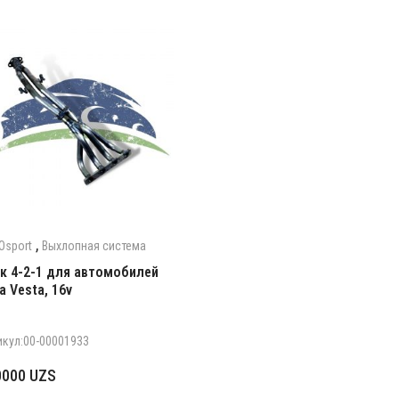
,
Osport
Выхлопная система
к 4-2-1 для автомобилей
a Vesta, 16v
икул:00-00001933
0000
UZS