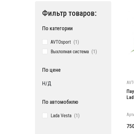
Фильтр товаров:
По категории
1
AVTOsport
1
товар
1
Выхлопная система
1
товар
По цене
AVT
Н/Д
Пау
Lad
По автомобилю
1
Арт
Lada Vesta
1
товар
75