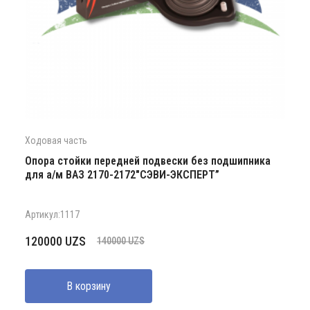
Ходовая часть
Опора стойки передней подвески без подшипника
для а/м ВАЗ 2170-2172″СЭВИ-ЭКСПЕРТ”
Артикул:1117
Первоначальная
Текущая
120000
UZS
140000
UZS
цена
цена:
составляла
120000 UZS.
В корзину
140000 UZS.