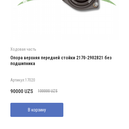
Ходовая часть
Опора верхняя передней стойки 2170-2902821 без
подшипника
Артикул:17020
Первоначальная
Текущая
90000
UZS
100000
UZS
цена
цена:
составляла
90000 UZS.
В корзину
100000 UZS.