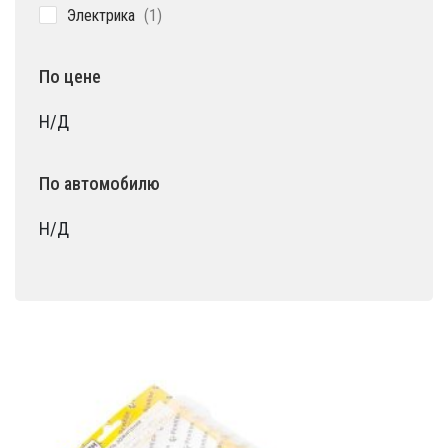
1
Электрика
1
товар
По цене
Н/Д
По автомобилю
Н/Д