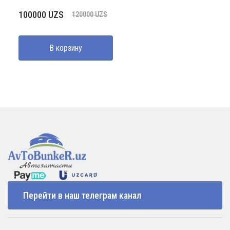
Первоначальная
Текущая
100000
UZS
120000
UZS
цена
цена:
составляла
100000 UZS.
В корзину
120000 UZS.
Перейти в наш телеграм канал