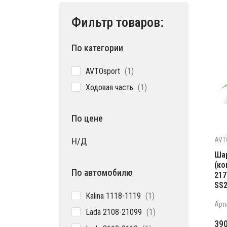
Фильтр товаров:
По категории
1
AVTOsport
1
товар
1
Ходовая часть
1
товар
По цене
AVT
Н/Д
Шар
(ко
По автомобилю
217
SS
1
Kalina 1118-1119
1
Арт
товар
1
Lada 2108-21099
1
товар
39
1