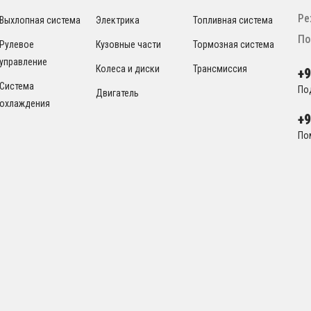
Ре
Выхлопная система
Электрика
Топливная система
По
Рулевое
Кузовные части
Тормозная система
управление
Колеса и диски
Трансмиссия
+
Система
По
Двигатель
охлаждения
+
По