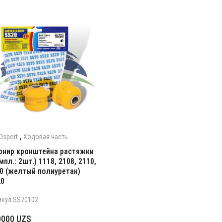
,
Osport
Ходовая часть
нир кронштейна растяжки
мпл.: 2шт.) 1118, 2108, 2110,
0 (желтый полиуретан)
20
икул:SS70102
0000
UZS