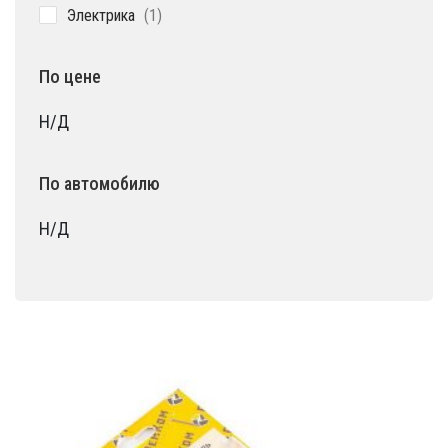
1
Электрика
1
товар
По цене
Н/Д
По автомобилю
Н/Д