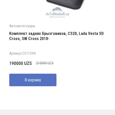
Автоаксессуары
Комплект задних брызговиков, CS20, Lada Vesta SD
Cross, SW Cross 2018-
Артикул:CS11594
Первоначальная
Текущая
190000
UZS
210000
UZS
цена
цена:
составляла
190000 UZS.
В корзину
210000 UZS.