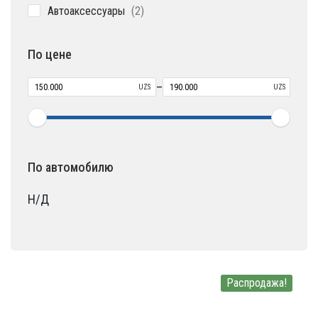
2
Автоаксессуары
2
товара
По цене
–
UZS
UZS
По автомобилю
Н/Д
Распродажа!