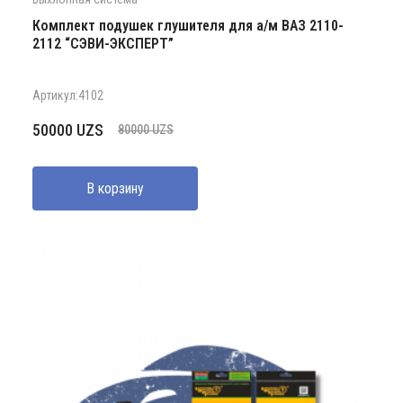
Комплект подушек глушителя для а/м ВАЗ 2110-
2112 “СЭВИ-ЭКСПЕРТ”
Артикул:4102
Первоначальная
Текущая
50000
UZS
80000
UZS
цена
цена:
составляла
50000 UZS.
В корзину
80000 UZS.