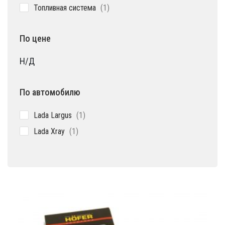
1
Топливная система
1
товар
По цене
Н/Д
По автомобилю
1
Lada Largus
1
товар
1
Lada Xray
1
товар