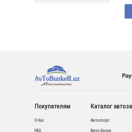
со
870
130
Покупателям
Каталог автоза
О Нас
Автоспорт
FAQ
Авто-броня