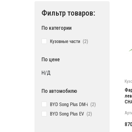
Фильтр товаров:
По категории
2
Кузовные части
2
товара
По цене
Н/Д
Куз
Фар
По автомобилю
лев
CH
2
BYD Song Plus DM-i
2
товара
2
Арт
BYD Song Plus EV
2
товара
Пе
Те
87
це
цен