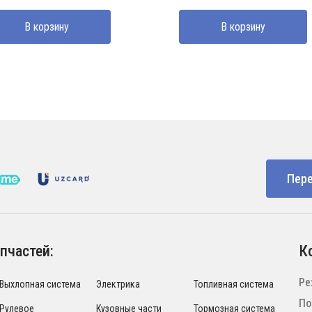
ставляла
000 UZS.
составляла
870000 UZS.
В корзину
В корзину
0000 UZS.
1300000 UZS.
Пере
пчастей:
К
Ре
Выхлопная система
Электрика
Топливная система
По
Рулевое
Кузовные части
Тормозная система