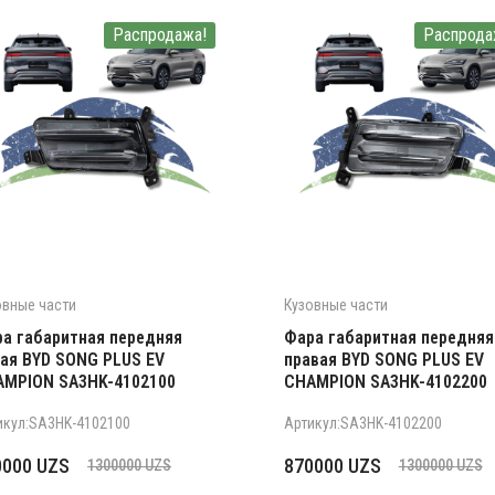
Распродажа!
Распрода
овные части
Кузовные части
а габаритная передняя
Фара габаритная передняя
ая BYD SONG PLUS EV
правая BYD SONG PLUS EV
AMPION SA3HK-4102100
CHAMPION SA3HK-4102200
икул:SA3HK-4102100
Артикул:SA3HK-4102200
рвоначальная
кущая
Первоначальная
Текущая
0000
UZS
870000
UZS
1300000
UZS
1300000
UZS
на
а:
цена
цена: