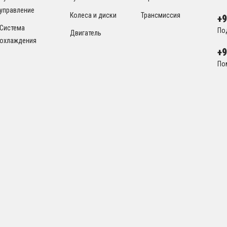
управление
Колеса и диски
Трансмиссия
+
Система
По
Двигатель
охлаждения
+
По