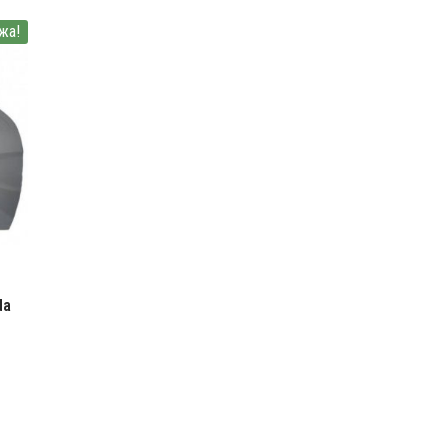
жа!
da