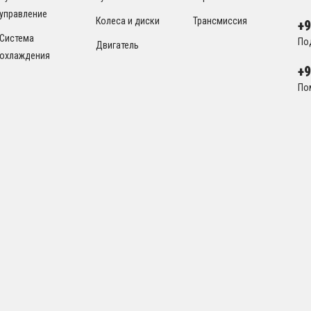
управление
Колеса и диски
Трансмиссия
+
Система
По
Двигатель
охлаждения
+
По