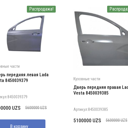
Распродажа!
Распрода
овные части
рь передняя левая Lada
Кузовные части
ta 8450039379
Дверь передняя правая La
Vesta 8450039385
икул:8450039379
рвоначальная
кущая
00000
UZS
5600000
UZS
Артикул:8450039385
на
а:
Первоначальная
Текущая
5100000
UZS
ставляла
0000 UZS.
5600000
UZS
цена
цена:
В корзину
0000 UZS.