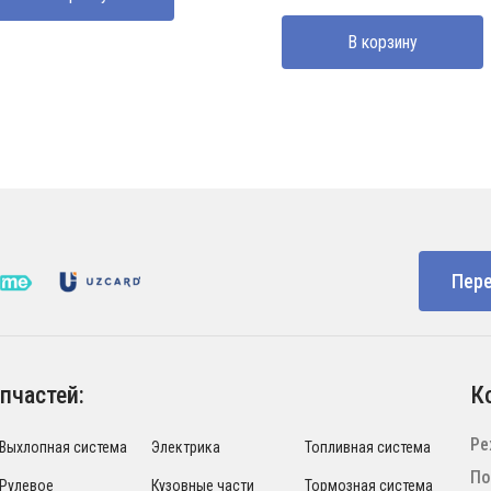
составляла
5100000 UZS.
В корзину
5600000 UZS.
Пере
пчастей:
К
Ре
Выхлопная система
Электрика
Топливная система
По
Рулевое
Кузовные части
Тормозная система