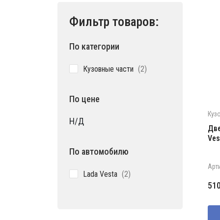
Фильтр товаров:
По категории
2
Кузовные части
2
товара
По цене
Куз
Н/Д
Две
Ves
По автомобилю
Арт
2
Lada Vesta
2
товара
Пе
Те
51
це
цен
со
510
560