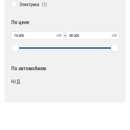
3
Электрика
3
товара
По цене
–
UZS
UZS
По автомобилю
Н/Д