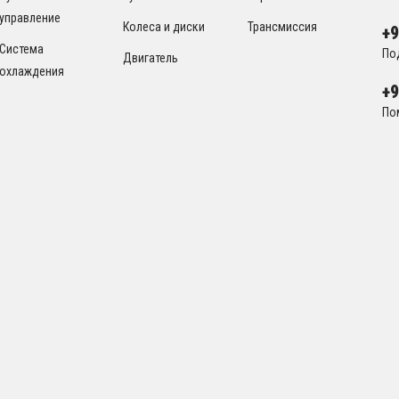
управление
Колеса и диски
Трансмиссия
+
Система
По
Двигатель
охлаждения
+
По