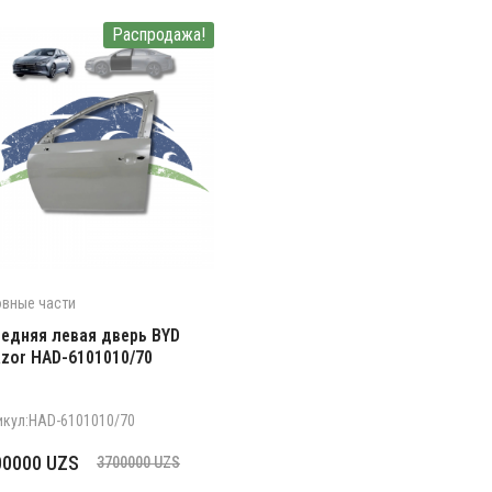
Распродажа!
овные части
едняя левая дверь BYD
zor HAD-6101010/70
икул:HAD-6101010/70
рвоначальная
кущая
00000
UZS
3700000
UZS
на
а: