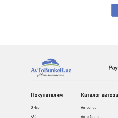
со
260
370
Покупателям
Каталог автоза
О Нас
Автоспорт
FAQ
Авто-броня