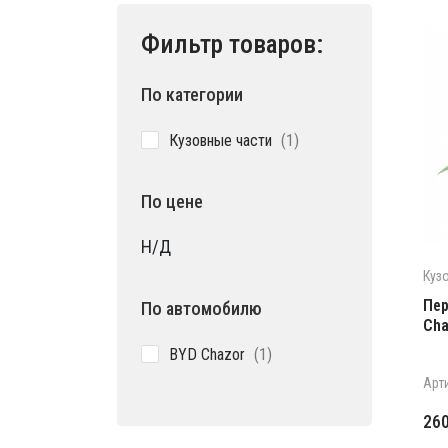
Фильтр товаров:
По категории
1
Кузовные части
1
товар
По цене
Н/Д
Куз
Пер
По автомобилю
Cha
1
BYD Chazor
1
товар
Арт
Пе
Те
26
це
цен