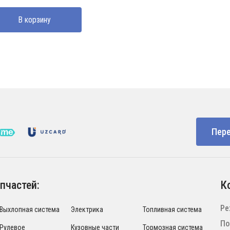
ставляла
0000 UZS.
В корзину
0000 UZS.
Пере
пчастей:
К
Ре
Выхлопная система
Электрика
Топливная система
По
Рулевое
Кузовные части
Тормозная система